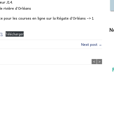
eur J14.
de rivière d’Orléans
ce pour les courses en ligne sur la Régate d’Orléans –> 1
No
F]
Télécharger
Next post →
<
>